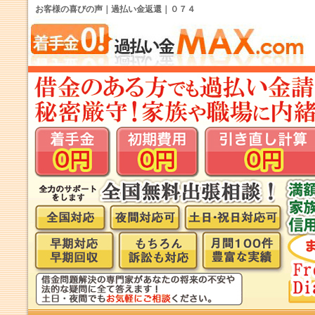
お客様の喜びの声｜過払い金返還｜０７４